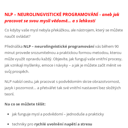
NLP – NEUROLINGVISTICKÉ PROGRAMOVÁNÍ -
aneb jak
pracovat se svou myslí vědomě… a s lehkostí
Co kdyby vaše mysl nebyla překážkou, ale nástrojem, který se můžete
naučit ovládat?
Přednáška
NLP – neurolingvistické programování
vás během 90
minut provede srozumitelnou a praktickou formou metodou, kterou
může využít opravdu každý. Objevíte, jak fungují vaše vnitřní procesy,
jak vznikají myšlenky, emoce i návyky – a jak je můžete začít měnit ve
svůj prospěch.
NLP nabízí cestu, jak pracovat s podvědomím skrze obrazotvornost,
jazyk i pozornost… a přetvářet tak své vnitřní nastavení bez složitých
teorií.
Na co se můžete těšit:
jak funguje mysl a podvědomí – jednoduše a prakticky
techniky pro
rychlé uvolnění napětí a stresu