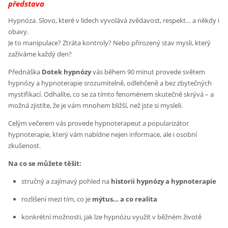
představa
Hypnóza. Slovo, které v lidech vyvolává zvědavost, respekt… a někdy i
obavy.
Je to manipulace? Ztráta kontroly? Nebo přirozený stav mysli, který
zažíváme každý den?
Přednáška
Dotek hypnózy
vás během 90 minut provede světem
hypnózy a hypnoterapie srozumitelně, odlehčeně a bez zbytečných
mystifikací. Odhalíte, co se za tímto fenoménem skutečně skrývá – a
možná zjistíte, že je vám mnohem bližší, než jste si mysleli.
Celým večerem vás provede hypnoterapeut a popularizátor
hypnoterapie, který vám nabídne nejen informace, ale i osobní
zkušenost.
Na co se můžete těšit:
stručný a zajímavý pohled na
historii hypnózy a hypnoterapie
rozlišení mezi tím, co je
mýtus… a co realita
konkrétní možnosti, jak lze hypnózu využít v běžném životě