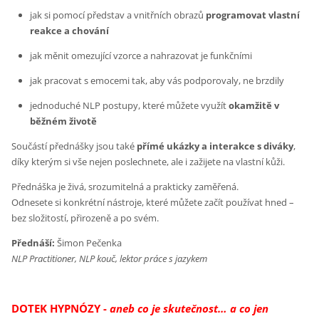
jak si pomocí představ a vnitřních obrazů
programovat vlastní
reakce a chování
jak měnit omezující vzorce a nahrazovat je funkčními
jak pracovat s emocemi tak, aby vás podporovaly, ne brzdily
jednoduché NLP postupy, které můžete využít
okamžitě v
běžném životě
Součástí přednášky jsou také
přímé ukázky a interakce s diváky
,
díky kterým si vše nejen poslechnete, ale i zažijete na vlastní kůži.
Přednáška je živá, srozumitelná a prakticky zaměřená.
Odnesete si konkrétní nástroje, které můžete začít používat hned –
bez složitostí, přirozeně a po svém.
Přednáší:
Šimon Pečenka
NLP Practitioner, NLP kouč, lektor práce s jazykem
DOTEK HYPNÓZY -
aneb co je skutečnost… a co jen