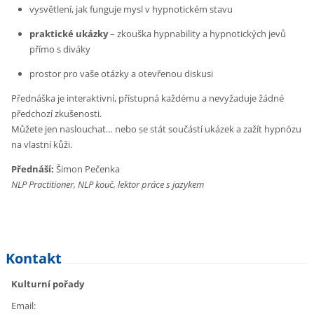
vysvětlení, jak funguje mysl v hypnotickém stavu
praktické ukázky
– zkouška hypnability a hypnotických jevů
přímo s diváky
prostor pro vaše otázky a otevřenou diskusi
Přednáška je interaktivní, přístupná každému a nevyžaduje žádné
předchozí zkušenosti.
Můžete jen naslouchat… nebo se stát součástí ukázek a zažít hypnózu
na vlastní kůži.
Přednáší:
Šimon Pečenka
NLP Practitioner, NLP kouč, lektor práce s jazykem
Kontakt
Kulturní pořady
Email: