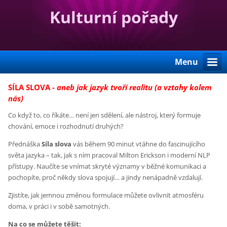
Kulturní pořady
Menu
SÍLA SLOVA -
aneb jak jazyk tvoří realitu (a vztahy kolem
nás)
Co když to, co říkáte… není jen sdělení, ale nástroj, který formuje
chování, emoce i rozhodnutí druhých?
Přednáška
Síla slova
vás během 90 minut vtáhne do fascinujícího
světa jazyka – tak, jak s ním pracoval Milton Erickson i moderní NLP
přístupy. Naučíte se vnímat skryté významy v běžné komunikaci a
pochopíte, proč někdy slova spojují… a jindy nenápadně vzdalují.
Zjistíte, jak jemnou změnou formulace můžete ovlivnit atmosféru
doma, v práci i v sobě samotných.
Na co se můžete těšit: