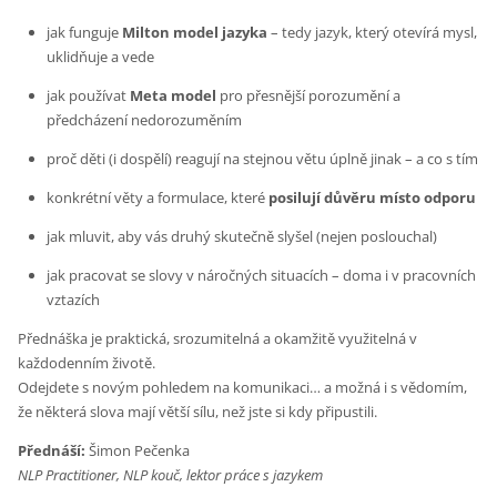
jak funguje
Milton model jazyka
– tedy jazyk, který otevírá mysl,
uklidňuje a vede
jak používat
Meta model
pro přesnější porozumění a
předcházení nedorozuměním
proč děti (i dospělí) reagují na stejnou větu úplně jinak – a co s tím
konkrétní věty a formulace, které
posilují důvěru místo odporu
jak mluvit, aby vás druhý skutečně slyšel (nejen poslouchal)
jak pracovat se slovy v náročných situacích – doma i v pracovních
vztazích
Přednáška je praktická, srozumitelná a okamžitě využitelná v
každodenním životě.
Odejdete s novým pohledem na komunikaci… a možná i s vědomím,
že některá slova mají větší sílu, než jste si kdy připustili.
Přednáší:
Šimon Pečenka
NLP Practitioner, NLP kouč, lektor práce s jazykem