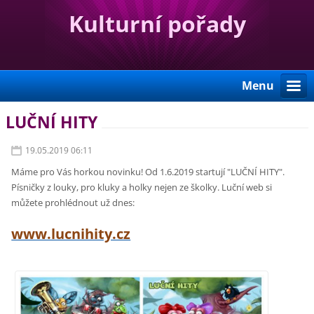
Kulturní pořady
Menu
LUČNÍ HITY
19.05.2019 06:11
Máme pro Vás horkou novinku! Od 1.6.2019 startují "LUČNÍ HITY".
Písničky z louky, pro kluky a holky nejen ze školky. Luční web si
můžete prohlédnout už dnes:
www.lucnihity.cz